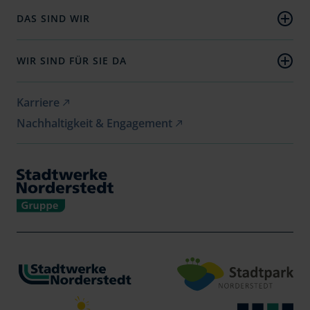
Wärme
DAS SIND WIR
Wasser
Unternehmen
E-Mobilität
Nachhaltigkeit
WIR SIND FÜR SIE DA
Presse
Aktuelles
Jobs
Kontakt
Karriere
Geschäftskunden
Hilfe (FAQ)
Nachhaltigkeit & Engagement
Zählerstand melden
Newsletter
Verträge kündigen
Vertrag widerrufen