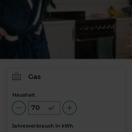
Gas
Haushalt
Wohnfläche in Quadratmetern
2
m
Wohnfläche in Quadratmetern auswählen
Jahresverbrauch in kWh