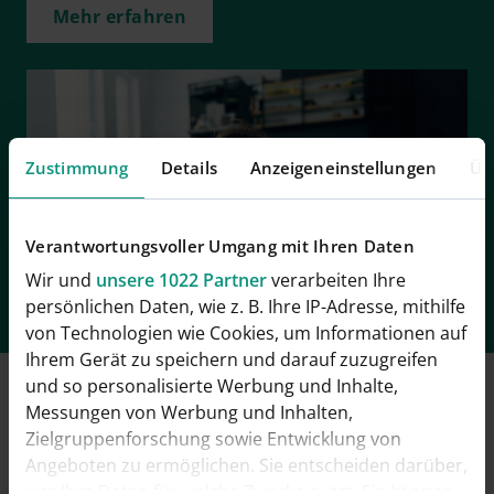
Mehr erfahren
Zustimmung
Details
Anzeigeneinstellungen
Üb
Verantwortungsvoller Umgang mit Ihren Daten
Wir und
unsere 1022 Partner
verarbeiten Ihre
persönlichen Daten, wie z. B. Ihre IP-Adresse, mithilfe
von Technologien wie Cookies, um Informationen auf
Ihrem Gerät zu speichern und darauf zuzugreifen
und so personalisierte Werbung und Inhalte,
Häufig gestellte Fragen
Messungen von Werbung und Inhalten,
Zielgruppenforschung sowie Entwicklung von
Angeboten zu ermöglichen. Sie entscheiden darüber,
wer Ihre Daten für welche Zwecke nutzt. Sie können