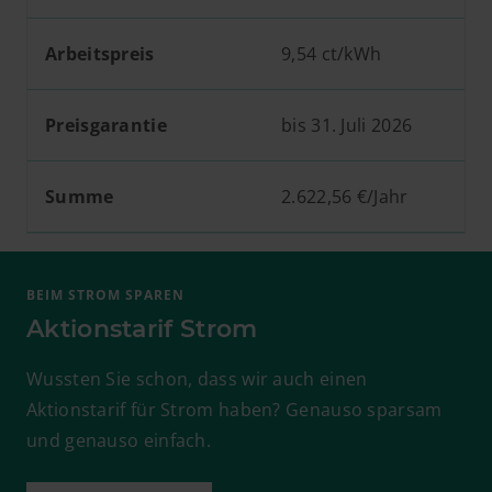
Arbeitspreis
9,54 ct/kWh
8,
Preisgarantie
bis 31. Juli 2026
bi
Summe
2.622,56 €/Jahr
2.
BEIM STROM SPAREN
Aktionstarif Strom
Wussten Sie schon, dass wir auch einen
Aktionstarif für Strom haben? Genauso sparsam
und genauso einfach.