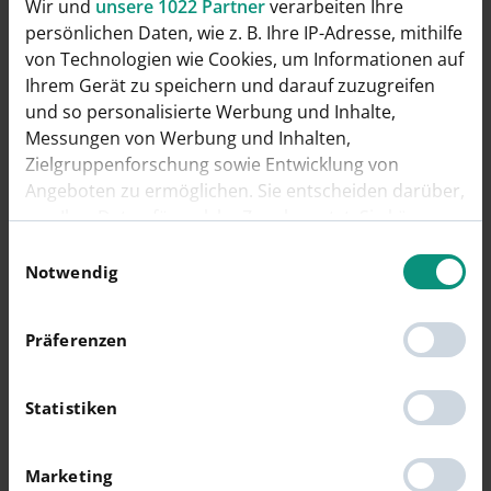
Wir und
unsere 1022 Partner
verarbeiten Ihre
persönlichen Daten, wie z. B. Ihre IP-Adresse, mithilfe
Preise ab 01. Juli 2026
von Technologien wie Cookies, um Informationen auf
Ihrem Gerät zu speichern und darauf zuzugreifen
und so personalisierte Werbung und Inhalte,
Messungen von Werbung und Inhalten,
Zielgruppenforschung sowie Entwicklung von
Preise ab 01. April 2026
Angeboten zu ermöglichen. Sie entscheiden darüber,
wer Ihre Daten für welche Zwecke nutzt. Sie können
Preise ab 01. April 2026
Ihre Einwilligung jederzeit über die Cookie-Erklärung
Einwilligungsauswahl
oder durch Klicken auf das Privacy Trigger Symbol
Notwendig
ändern oder widerrufen
Präferenzen
Wenn Sie es erlauben, würden wir auch gerne:
Preise ab 01. Januar 2026
Informationen über Ihre geografische Lage
erfassen, welche bis auf einige Meter genau sein
Statistiken
Preise ab 01. Januar 2026
können
Ihr Gerät durch aktives Scannen nach
Marketing
bestimmten Merkmalen (Fingerprinting)