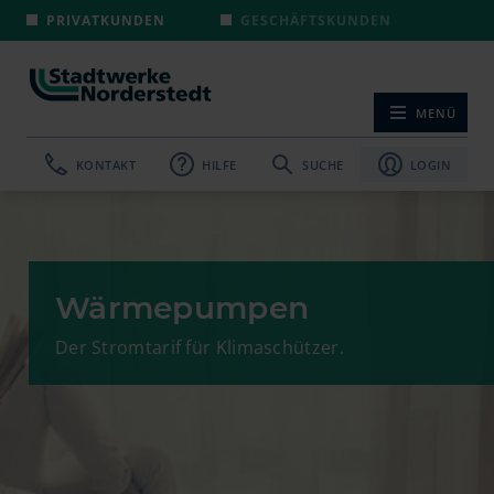
PRIVATKUNDEN
GESCHÄFTSKUNDEN
MENÜ
NAVIGATION ÖF
KONTAKT
HILFE
SUCHE
LOGIN
Wärmepumpen
Der Stromtarif für Klimaschützer.