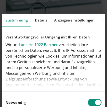
Zustimmung
Details
Anzeigeneinstellungen
Üb
Verantwortungsvoller Umgang mit Ihren Daten
Wir und
unsere 1022 Partner
verarbeiten Ihre
persönlichen Daten, wie z. B. Ihre IP-Adresse, mithilfe
VERÖFFENTLICHT
20.08.2024
von Technologien wie Cookies, um Informationen auf
Zählerdaten nicht an der
Ihrem Gerät zu speichern und darauf zuzugreifen
Haustür übermitteln!
und so personalisierte Werbung und Inhalte,
Messungen von Werbung und Inhalten,
An den Norderstedter Haustüren klingelt es
Zielgruppenforschung sowie Entwicklung von
wieder - die Stadtwerke stellen die
Angeboten zu ermöglichen. Sie entscheiden darüber,
wer Ihre Daten für welche Zwecke nutzt. Sie können
Versorgung ein, man…
Ihre Einwilligung jederzeit über die Cookie-Erklärung
Einwilligungsauswahl
Mehr lesen
oder durch Klicken auf das Privacy Trigger Symbol
Notwendig