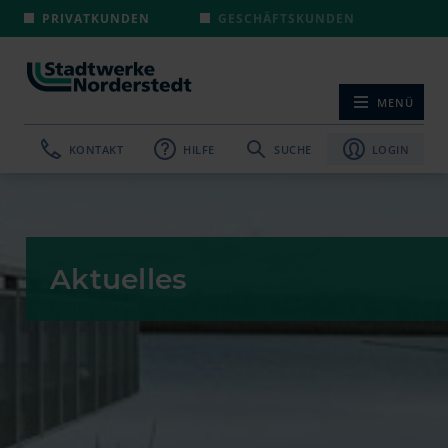
PRIVATKUNDEN
GESCHÄFTSKUNDEN
MENÜ
NAVIGATION ÖF
KONTAKT
HILFE
SUCHE
LOGIN
Aktuelles