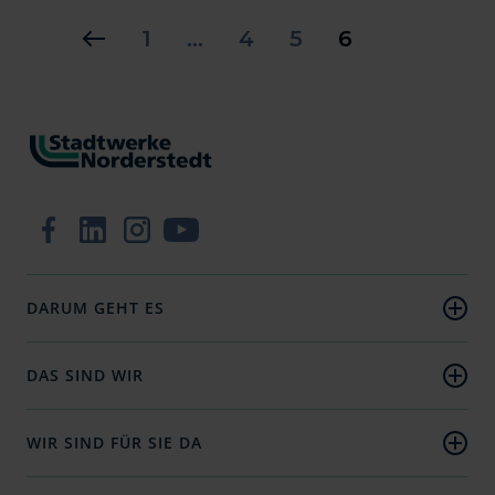
1
…
4
5
6
Zur Facebook-Seite
Zum LinkedIn-Profil
Zum Instagram-Profil
Zum YouTube-Kanal
DARUM GEHT ES
Strom
Wärme
DAS SIND WIR
Wasser
Unternehmen
E-Mobilität
Nachhaltigkeit
WIR SIND FÜR SIE DA
Presse
Aktuelles