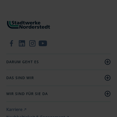
Zur Facebook-Seite
Zum LinkedIn-Profil
Zum Instagram-Profil
Zum YouTube-Kanal
DARUM GEHT ES
Strom
Wärme
DAS SIND WIR
Wasser
Unternehmen
E-Mobilität
Nachhaltigkeit
WIR SIND FÜR SIE DA
Presse
Aktuelles
Jobs
Kontakt
Karriere
Geschäftskunden
Hilfe (FAQ)