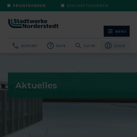
PRIVATKUNDEN
GESCHÄFTSKUNDEN
MENÜ
NAVIGATION ÖF
KONTAKT
HILFE
SUCHE
LOGIN
Aktuelles