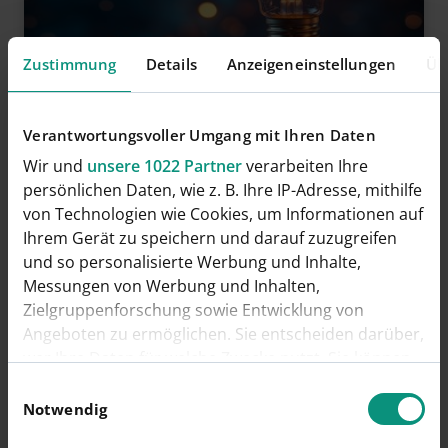
Zustimmung
Details
Anzeigeneinstellungen
Üb
VERÖFFENTLICHT
02.01.2025
Moin Moin 2025 – Die
Verantwortungsvoller Umgang mit Ihren Daten
Stadtwerke Norderstedt
Wir und
unsere 1022 Partner
verarbeiten Ihre
persönlichen Daten, wie z. B. Ihre IP-Adresse, mithilfe
wünschen ein frohes neues
von Technologien wie Cookies, um Informationen auf
Jahr!
Ihrem Gerät zu speichern und darauf zuzugreifen
und so personalisierte Werbung und Inhalte,
2025 wird für uns weiterhin ganz im Zeichen
Messungen von Werbung und Inhalten,
der kommunalen Wärmeplanung stehen –
Zielgruppenforschung sowie Entwicklung von
sei es der Ausbau…
Angeboten zu ermöglichen. Sie entscheiden darüber,
wer Ihre Daten für welche Zwecke nutzt. Sie können
Mehr lesen
Ihre Einwilligung jederzeit über die Cookie-Erklärung
Einwilligungsauswahl
oder durch Klicken auf das Privacy Trigger Symbol
Notwendig
ändern oder widerrufen